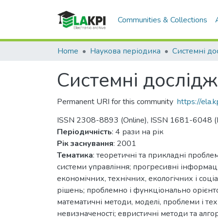
Communities & Collections
Home
Наукова періодика
Системні дослідж
Permanent URI for this community
https://ela
ISSN 2308-8893 (Online), ISSN 1681-6048 (P
Періодичність
: 4 рази на рік
Рік заснування
: 2001
Тематика
: теоретичні та прикладні пробле
системи управління; прогресивні інформаці
економічних, технічних, екологічних і соц
рішень; проблемно і функціонально орієнтов
математичні методи, моделі, проблеми і тех
невизначеності; евристичні методи та алгор