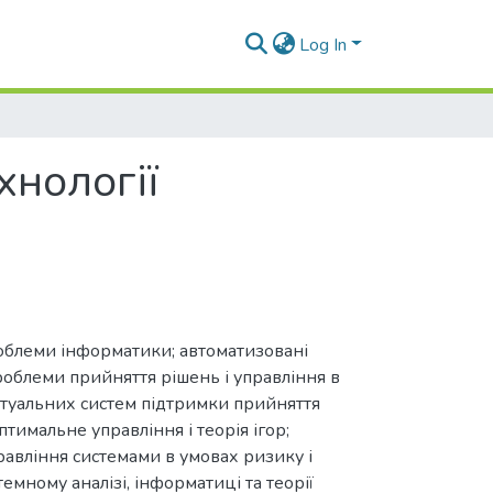
Log In
хнології
проблеми інформатики; автоматизовані
роблеми прийняття рішень і управління в
ектуальних систем підтримки прийняття
тимальне управління і теорія ігор;
правління системами в умовах ризику і
емному аналізі, інформатиці та теорії