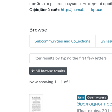
прийняття рішень; науково-методичні пробл
Офіційний сайт
:
http://journal.iasa.kpi.ua/
Browse
Subcommunities and Collections
By Iss
Browsing Системні дослід
All browse results
Now showing
1 - 1 of 1
Item
Open Access
Эволюционное 
(
Політехніка
,
2014