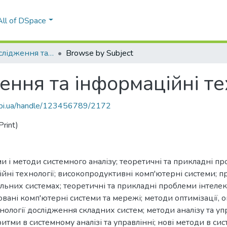
All of DSpace
Системні дослідження та інформаційні технології
Browse by Subject
ення та інформаційні те
.kpi.ua/handle/123456789/2172
rint)
ми і методи системного аналізу; теоретичні та прикладні 
йні технології; високопродуктивні комп'ютерні системи; п
іальних системах; теоретичні та прикладні проблеми інтел
ані комп'ютерні системи та мережі; методи оптимізації, оп
нології дослідження складних систем; методи аналізу та у
итми в системному аналізі та управлінні; нові методи в сист