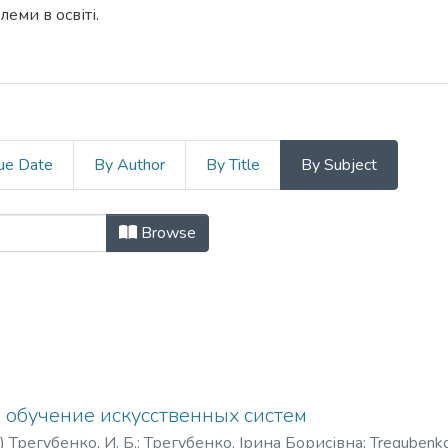
еми в освіті.
ue Date
By Author
By Title
By Subject
ження та інформаційні технології 
Browse
обучение искусственных систем
)
Трегубенко, И. Б.
;
Трегубенко, Ірина Борисівна
;
Tregubenko,