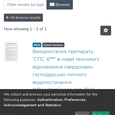
Browsing Чиста вода. Фундаментальні, п
Browse
All browse results
Now showing
1 - 1 of 1
Item
Open Access
Використання препарату
“СПС-6™” в новій технології
відновлення свердловин
господарсько-питного
водопостачання
(
КПІ ім. Ігоря Сікорського
,
2019
)
We collect and process your personal information for the
Загороднюк, К. Ю.
;
Нікіпєлова, О. М.
;
Show more
following purposes:
Authentication, Preferences,
Загороднюк, Ю. В.
Acknowledgement and Statistics
.
DSpace software
copyright © 2002-2026
LYRASIS