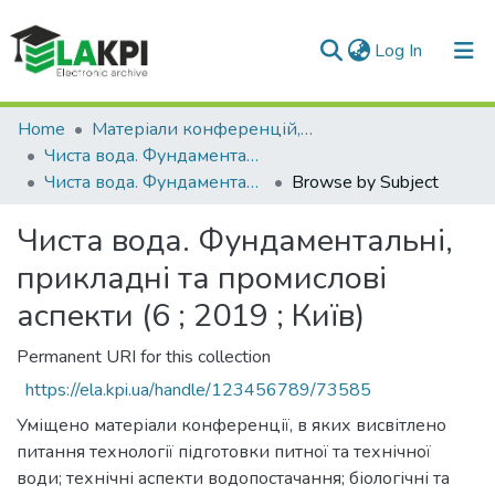
(current)
Log In
Communities & Collections
Home
Матеріали конференцій, семінарів і т.п.
Чиста вода. Фундаментальні, прикладні та промислові аспекти
All of DSpace
Чиста вода. Фундаментальні, прикладні та промислові аспекти (6 ; 2019 ; Київ)
Browse by Subject
Чиста вода. Фундаментальні,
прикладні та промислові
аспекти (6 ; 2019 ; Київ)
Permanent URI for this collection
https://ela.kpi.ua/handle/123456789/73585
Уміщено матеріали конференції, в яких висвітлено
питання технології підготовки питної та технічної
води; технічні аспекти водопостачання; біологічні та