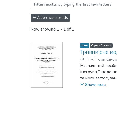
Browsing Навчально-мето
All browse results
Now showing
1 - 1 of 1
Item
Open Access
Тривимірне мо
(
КПІ ім. Ігоря Сіко
Навчальний посіб
інструкції щодо в
та його застосува
спеціальністю «Ко
Show more
чисельне моделюв