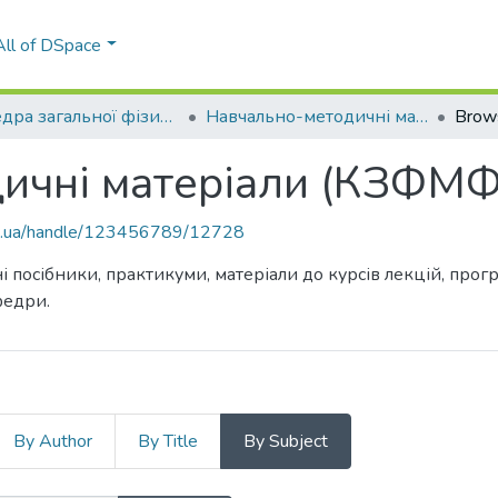
All of DSpace
Кафедра загальної фізики та моделювання фізичних процесів (КЗФМФП)
Навчально-методичні матеріали (КЗФМФП)
Brow
ичні матеріали (КЗФМ
kpi.ua/handle/123456789/12728
і посібники, практикуми, матеріали до курсів лекцій, про
федри.
By Author
By Title
By Subject