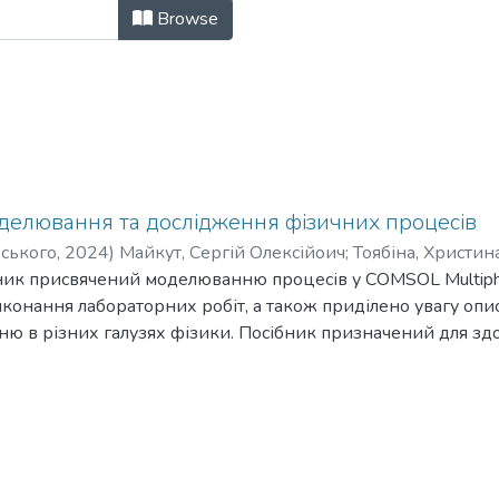
дичні матеріали (КЗФМФП) by Subj
Browse
делювання та дослідження фізичних процесів
рського
,
2024
)
Майкут, Сергій Олексійоич
;
Тоябіна, Христин
ник присвячений моделюванню процесів у COMSOL Multiphy
иконання лабораторних робіт, а також приділено увагу оп
нню в різних галузях фізики. Посібник призначений для здо
мп’ютерне моделювання фізичних процесів», а також буде 
ання фізичних явищ.