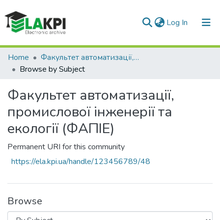
(current)
Log In
Communities & Collections
Home
Факультет автоматизації, промислової інженерії та екології (ФАПІЕ)
Browse by Subject
All of DSpace
Факультет автоматизації,
промислової інженерії та
екології (ФАПІЕ)
Permanent URI for this community
https://ela.kpi.ua/handle/123456789/48
Browse