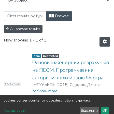
Browsing Факультет автоматизації, пром
Browse
All browse results
Now showing
1 - 1 of 1
Item
Restricted
Основи інженерних розрахунків
на ПЕОМ. Програмування
алгоритмічною мовою Фортран
(
НТУУ «КПІ»
,
2015
)
Сідоров, Дмитро
No Thumbnail Available
Едуардович
;
Казак, Ірина
Show more
Олександрівна
;
Шаблій, Тетяна
cookies.consent.content-notice.description.no-privacy
Олександрівна
DSpace software
copyright © 2002-2026
LYRASIS
Налаштувати
Відхилити
OK