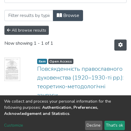
Browsing Сторінки історії: збірник нау
Browse
All browse results
Now showing
1 - 1 of 1
Item
Open Access
Повсякденність православного
духовенства (1920–1930-ті рр.):
теоретико-методологічні
зауваги
We collect and process your personal information for the
(
КПІ ім. Ігоря Сікорського
,
2022
)
following purposes:
Authentication, Preferences,
Киридон, А. М.
;
Кузнець, Т. В.
Acknowledgement and Statistics
.
DSpace software
copyright © 2002-2026
LYRASIS
Customize
Decline
That's ok
Cookie settings
Send Feedback