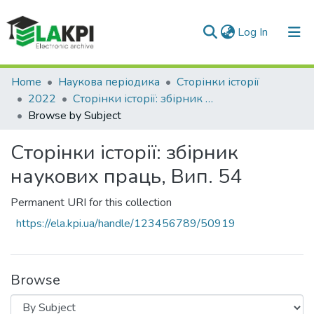
(current)
Log In
Communities & Collections
Home
Наукова періодика
Сторінки історії
2022
Сторінки історії: збірник наукових праць, Вип. 54
All of DSpace
Browse by Subject
Сторінки історії: збірник
наукових праць, Вип. 54
Permanent URI for this collection
https://ela.kpi.ua/handle/123456789/50919
Browse