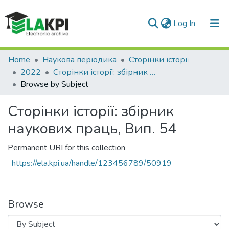
(current)
Log In
Communities & Collections
Home
Наукова періодика
Сторінки історії
2022
Сторінки історії: збірник наукових праць, Вип. 54
All of DSpace
Browse by Subject
Сторінки історії: збірник
наукових праць, Вип. 54
Permanent URI for this collection
https://ela.kpi.ua/handle/123456789/50919
Browse