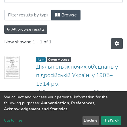
Browsing Сторінки історії: збірник нау
Browse
All browse results
Now showing
1 - 1 of 1
Item
Open Access
Діяльність жіночих об’єднань у
підросійській Україні у 1905–
1914 рр.
(
КПІ ім. Ігоря Сікорського
,
2022
)
Магась,
We collect and process your personal information for the
В. О.
;
Корнійчук, Ю. Г.
;
Магась-Демидас,
Show more
following purposes:
Authentication, Preferences,
Ю. І.
Acknowledgement and Statistics
.
DSpace software
copyright © 2002-2026
LYRASIS
Customize
Decline
That's ok
Cookie settings
Send Feedback