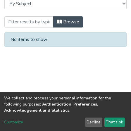
Browsing Інше (ОХТОР) by Subject
Browse
No items to show.
We collect and process your personal information for the
following purposes:
Authentication, Preferences,
Acknowledgement and Statistics
.
DSpace software
copyright © 2002-2026
LYRASIS
Customize
Decline
That's ok
Cookie settings
Send Feedback