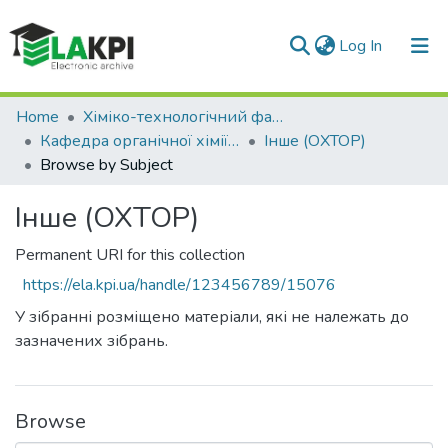
(current)
Log In
Communities & Collections
Home
Хіміко-технологічний факультет (ХТФ)
Кафедра органічної хімії та технології органічних речовин (ОХТОР)
Інше (ОХТОР)
All of DSpace
Browse by Subject
Інше (ОХТОР)
Permanent URI for this collection
https://ela.kpi.ua/handle/123456789/15076
У зібранні розміщено матеріали, які не належать до
зазначених зібрань.
Browse