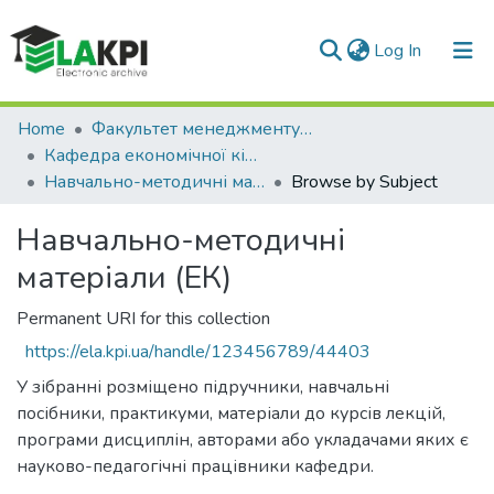
(current)
Log In
Communities & Collections
Home
Факультет менеджменту та маркетингу (ФММ)
Кафедра економічної кібернетики (ЕК)
All of DSpace
Навчально-методичні матеріали (ЕК)
Browse by Subject
Навчально-методичні
матеріали (ЕК)
Permanent URI for this collection
https://ela.kpi.ua/handle/123456789/44403
У зібранні розміщено підручники, навчальні
посібники, практикуми, матеріали до курсів лекцій,
програми дисциплін, авторами або укладачами яких є
науково-педагогічні працівники кафедри.