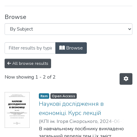
Browse
Browsing Навчально-методичні матеріал
Browse
All browse results
Now showing
1 - 2 of 2
Item
Open Access
Наукові дослідження в
економіці. Курс лекцій
(
КПІ ім. Ігоря Сікорського
,
2024-06-20
)
Трофименко, Олена Олексіївна
В навчальному посібнику викладено
;
Шевчук,
Олена Анатоліївна
загальний перелік тем і їх зміст,
;
Фартушний, Іван