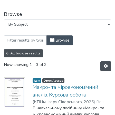
Browse
Browsing Навчально-методичні матеріал
Browse
All browse results
Now showing
1 - 3 of 3
Item
Open Access
Макро- та міроекономічний
аналіз. Курсова робота
(
КПІ ім. Ігоря Сікорського
,
2025
)
Вовк,
Ольга Миколаївна
В навчальному посібнику «Макро- та
мікроекономічний аналіз: курсова