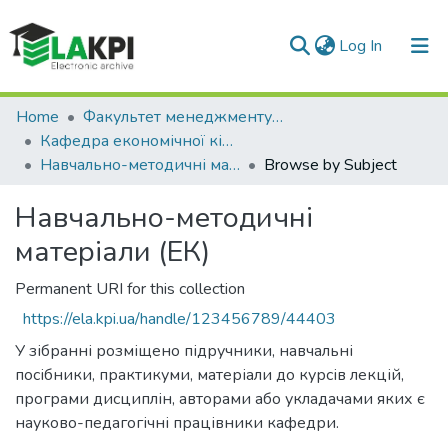
(current)
Log In
Communities & Collections
Home
Факультет менеджменту та маркетингу (ФММ)
Кафедра економічної кібернетики (ЕК)
All of DSpace
Навчально-методичні матеріали (ЕК)
Browse by Subject
Навчально-методичні
матеріали (ЕК)
Permanent URI for this collection
https://ela.kpi.ua/handle/123456789/44403
У зібранні розміщено підручники, навчальні
посібники, практикуми, матеріали до курсів лекцій,
програми дисциплін, авторами або укладачами яких є
науково-педагогічні працівники кафедри.