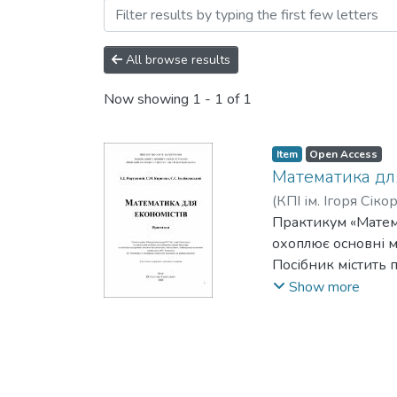
Browsing Навчально-метод
All browse results
Now showing
1 - 1 of 1
Item
Open Access
Математика для
(
КПІ ім. Ігоря Сіко
Колбасинський, Се
Практикум «Матема
охоплює основні м
Посібник містить 
увага приділяєтьс
Show more
числення, диферен
Практикум допомо
математичних мето