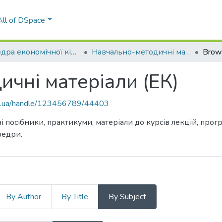
All of DSpace
Кафедра економічної кібернетики (ЕК)
Навчально-методичні матеріали (ЕК)
Brow
чні матеріали (ЕК)
kpi.ua/handle/123456789/44403
і посібники, практикуми, матеріали до курсів лекцій, про
федри.
By Author
By Title
By Subject