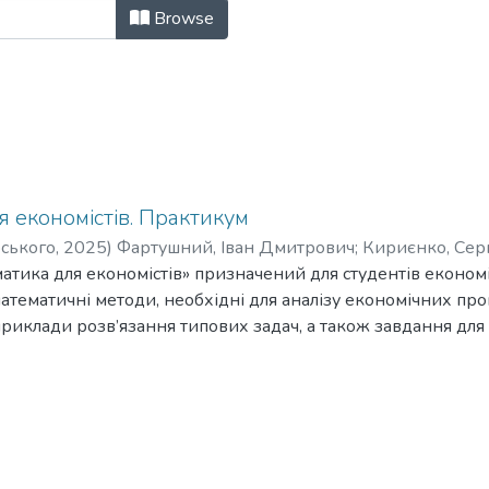
ичні матеріали (ЕК) by Subject "
Browse
 економістів. Практикум
рського
,
2025
)
Фартушний, Іван Дмитрович
;
Кириєнко, Сер
ргій Станіславович
тика для економістів» призначений для студентів економі
атематичні методи, необхідні для аналізу економічних проц
приклади розв’язання типових задач, а також завдання для
я таким розділам: лінійна алгебра, математичний аналіз, д
ціальні рівняння.
же студентам сформувати аналітичне мислення, розвинут
дів у фінансовому аналізі, моделюванні економічних проце