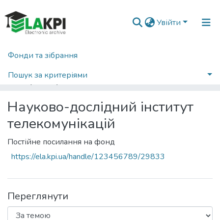
Увійти
Фонди та зібрання
Головна
Навчально-науковий інститут телекомунікаційних систем (НН ІТС)
Науково-дослідний інститут телекомунікацій
Пошук за критеріями
Переглянути за ключовими словами
Науково-дослідний інститут
телекомунікацій
Постійне посилання на фонд
https://ela.kpi.ua/handle/123456789/29833
Переглянути