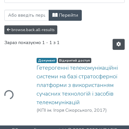
Перегляд Науково-дослідний інститут
Перейти
browse.back.all-results
Зараз показуємо
1 - 1 з 1
Документ
Відкритий доступ
Гетерогенні телекомунікаційні
системи на базі стратосферної
платформи з використанням
сучасних технологій і засобів
ться...
телекомунікацій
(
КПІ ім. Ігоря Сікорського
,
2017
)
Кравчук, С. О.
;
Kravchuk, Serhii O.
;
Кравчук, С. А.
;
Науково-дослідний