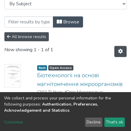
Browsing Дисертації (КБ) by Subject "60
Browse
All browse results
Now showing
1 - 1 of 1
Item
Open Access
Біотехнології на основі
магнітомічення мікроорганізмів
(
2017
)
Чиж, Юлія Миколаївна
;
We collect and process your personal information for the
Горобець, Світлана Василівна
;
Кафедра
Show more
following purposes:
Authentication, Preferences,
біоінформатики
;
Факультет
Acknowledgement and Statistics
.
біотехнології і біотехніки
;
Національний
DSpace software
технічний університет України
copyright © 2002-2026
LYRASIS
Customize
Decline
That's ok
Cookie settings
«Київський політехнічний інститут імені
Send Feedback