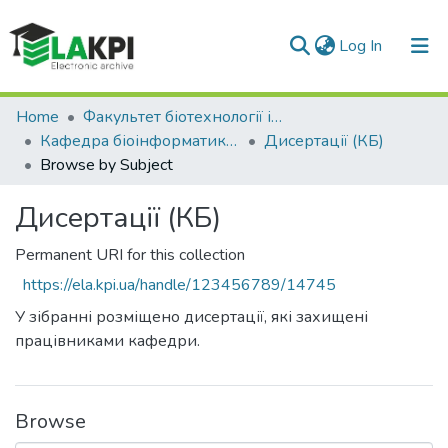
(current)
Log In
Communities & Collections
Home
Факультет біотехнології і біотехніки (ФБТ)
Кафедра біоінформатики (КБ)
Дисертації (КБ)
All of DSpace
Browse by Subject
Дисертації (КБ)
Permanent URI for this collection
https://ela.kpi.ua/handle/123456789/14745
У зібранні розміщено дисертації, які захищені
працівниками кафедри.
Browse