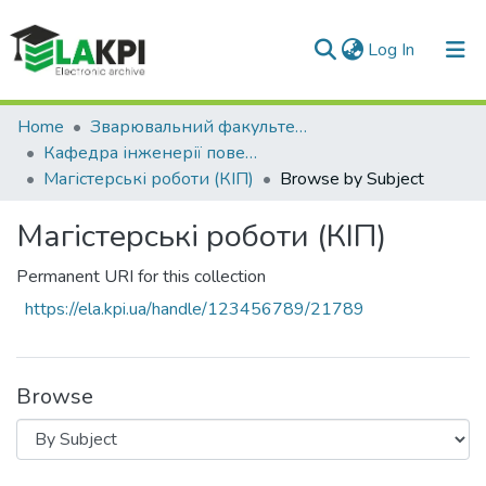
(current)
Log In
Communities & Collections
Home
Зварювальний факультет (ЗФ)
Кафедра інженерії поверхні (КІП)
All of DSpace
Магістерські роботи (КІП)
Browse by Subject
Магістерські роботи (КІП)
Permanent URI for this collection
https://ela.kpi.ua/handle/123456789/21789
Browse