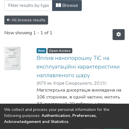
Browsing Магістерські роботи (КІП) by S
Browse
All browse results
Now showing
1 - 1 of 1
Item
Open Access
Вплив нанопорошку TiC на
експлуатаційні характеристики
наплавленого шару
(
КПІ ім. Ігоря Сікорського
,
2018
)
Новіков, Ілля Сергійович
Магістерська дисертація викладена на
;
Степанов,
Денис Володимирович
106 сторінках, в одній частині, містить
33 ілюстрацій, 20 таблиць і перелік
We collect and process your personal information for the
посилань, що складається із 49 джерел.
Show more
following purposes:
Authentication, Preferences,
Об’єкт дослідження – дугове
Acknowledgement and Statistics
.
наплавлення з введенням нанопорошку