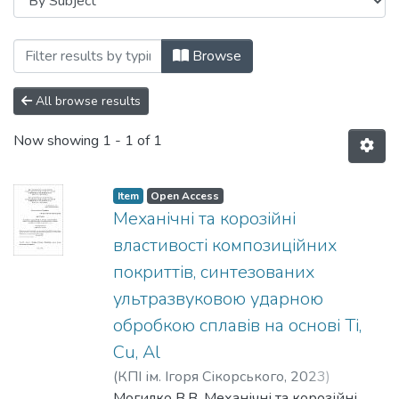
Browsing Кафедра фізичного матеріалоз
Browse
All browse results
Now showing
1 - 1 of 1
Item
Open Access
Механічні та корозійні
властивості композиційних
покриттів, синтезованих
ультразвуковою ударною
обробкою сплавів на основі Ti,
Cu, Al
(
КПІ ім. Ігоря Сікорського
,
2023
)
Могилко, Владислав Віталійович
Могилко В.В. Механічні та корозійні
;