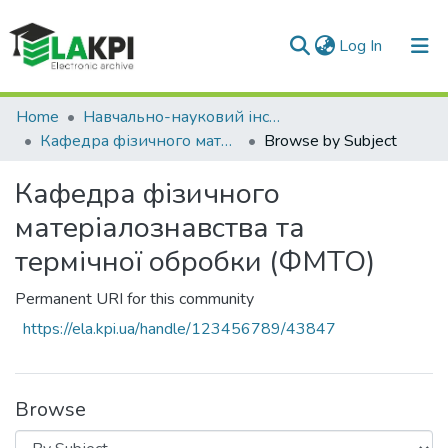
(current)
Log In
Communities & Collections
Home
Навчально-науковий інститут матеріалознавства та зварювання ім. Є.О. Патона (НН ІМЗ ім. Є.О. Патона)
Кафедра фізичного матеріалознавства та термічної обробки (ФМТО)
Browse by Subject
All of DSpace
Кафедра фізичного
матеріалознавства та
термічної обробки (ФМТО)
Permanent URI for this community
https://ela.kpi.ua/handle/123456789/43847
Browse