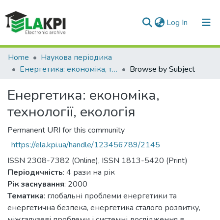
(current)
Log In
Communities & Collections
Home
Наукова періодика
Енергетика: економіка, технології, екологія
Browse by Subject
All of DSpace
Енергетика: економіка,
технології, екологія
Permanent URI for this community
https://ela.kpi.ua/handle/123456789/2145
ISSN 2308-7382 (Online), ISSN 1813-5420 (Print)
Періодичність
: 4 рази на рік
Рік заснування
: 2000
Тематика
: глобальні проблеми енергетики та
енергетична безпека, енергетика сталого розвитку,
міжгалузеві проблеми і системні дослідження в