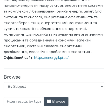
паливно-енергетичному секторі, енергетичні системи
та комплекси, лібералізовані ринки енергії, Smart Grid
системи та технології, енергетична ефективність та
енергозбереження, енергетичний менеджмент та
аудит, технології та обладнання в енергетиці,
моніторинг, діагностика та керування енергетичними
процесами та обладнанням, економічні аспекти
енергетики, системні еколого-енергетичні
дослідження, екологічні проблеми в енергетиці.
Офіційний сайт
:
https://energy.kpi.ua/
Browse
Browsing Енергетика: економіка, технол
Browse