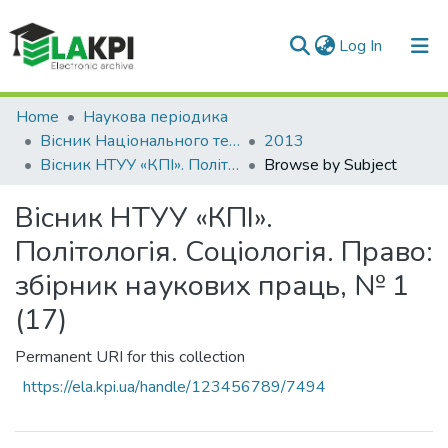
(current)
Log In
Communities & Collections
Home
Наукова періодика
Вісник Національного технічного університету України «Київський політехнічний інститут». Політологія. Соціологія. Право
2013
All of DSpace
Вісник НТУУ «КПІ». Політологія. Соціологія. Право: збірник наукових праць, № 1 (17)
Browse by Subject
Вісник НТУУ «КПІ».
Політологія. Соціологія. Право:
збірник наукових праць, № 1
(17)
Permanent URI for this collection
https://ela.kpi.ua/handle/123456789/7494