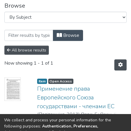
Browse
Browsing Вісник НТУУ «КПІ». Політологі
Browse
All browse results
Now showing
1 - 1 of 1
Item
Open Access
Применение права
Европейского Союза
государствами - членами ЕС
(
Політехніка
,
2013
)
Ясюк, Е.
;
Ясюк, Є.
;
We collect and process your personal information for the
Jasiuk, E.
Show more
following purposes:
Authentication, Preferences,