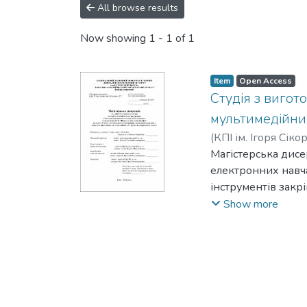
All browse results
Now showing
1 - 1 of 1
Item
Open Access
Студія з виго
мультимедійних
(
КПІ ім. Ігоря Сіко
Магістерська дисе
електронних навч
інструментів закр
Для вирішення пос
Show more
мультимедійні інс
виданнях за допом
Проведено патент
тестові файли та
проаналізовано от
найефективніший 