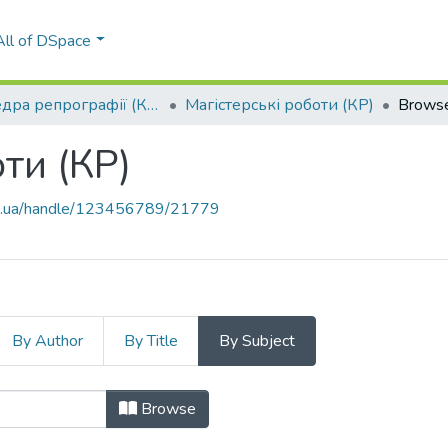
All of DSpace
Кафедра репрографії (КР)
Магістерські роботи (КР)
Browse
ти (КР)
kpi.ua/handle/123456789/21779
By Author
By Title
By Subject
боти (КР) by Subject "37.018.43:0
Browse