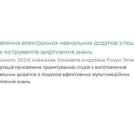
товлення електронних навчальних додатків з п
 інструментів закріплення знань
рського
,
2024
)
Алексєєва, Єлизавета Андріївна
;
Розум, Тет
ртація присвячена проектуванню студія з виготовлення
альних додатків з пошуком ефективних мультимедійних
іплення знань.
тавленого завдання у роботі визначено ефективні
трументи закріплення знань у електронних навчальних
огою проведеного аналітичного огляду фахової літератури
ний пошук та проаналізовано отримані результати. Розро
 методики проведення експерименту, проведено досліджен
римані результати за допомогою діаграм. Визначено
мультимедійний інструмент закріплення знань та