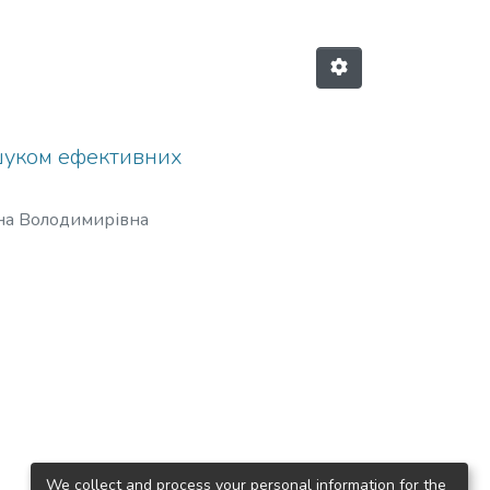
ошуком ефективних
яна Володимирівна
.
блено
ня та
We collect and process your personal information for the