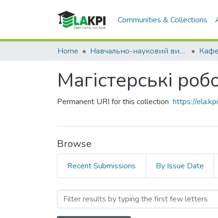
Communities & Collections
Home
Навчально-науковий видавничо-полiграфiчний інститут (НН ВПІ)
Магістерські робо
Permanent URI for this collection
https://ela.
Browse
Recent Submissions
By Issue Date
Browsing Магістерські ро