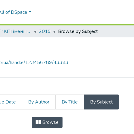
All of DSpace
Вісник НТУУ "КПІ імені Ігоря Сікорського". Серія: Хімічна інженерія, екологія та ресурсозбереження
2019
Browse by Subject
.kpi.ua/handle/123456789/43383
ue Date
By Author
By Title
By Subject
 "631.8"
Browse