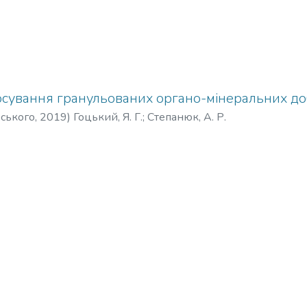
осування гранульованих органо-мінеральних до
рського
,
2019
)
Гоцький, Я. Г.
;
Степанюк, А. Р.