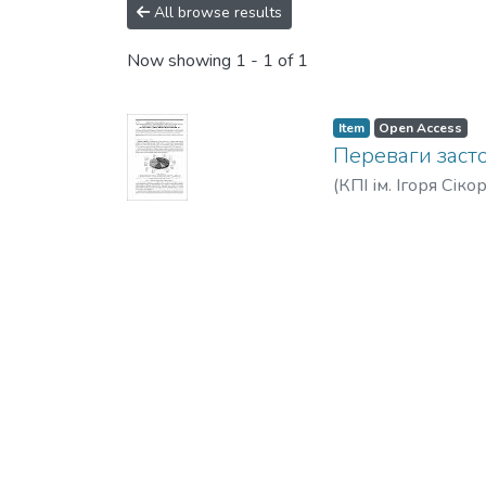
All browse results
Now showing
1 - 1 of 1
Item
Open Access
Переваги заст
(
КПІ ім. Ігоря Сіко