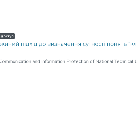
 доступ
иний підхід до визначення сутності понять “клас
l Communication and Information Protection of National Technical U
chnic Institute”
,
2017
)
Кравцов, Григорій Олексійович
;
Долг
ошель, Володимир Іванович
;
Kravtsov, Hryhoriy
;
Dolhorukov, 