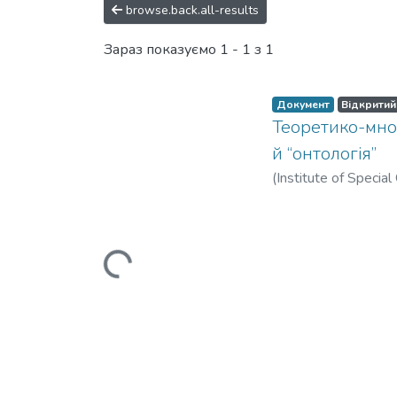
browse.back.all-results
Зараз показуємо
1 - 1 з 1
Документ
Відкритий
Теоретико-множ
й “онтологія”
(
Institute of Specia
Sikorsky Kyiv Polyte
Володимирович
;
К
Вантажиться...