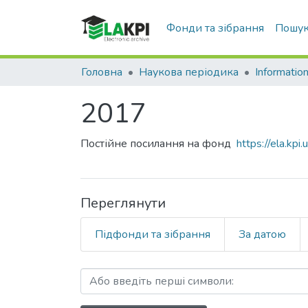
Фонди та зібрання
Пошук
Головна
Наукова періодика
2017
Постійне посилання на фонд
https://ela.k
Переглянути
Підфонди та зібрання
За датою
Перегляд 2017 за Ключов