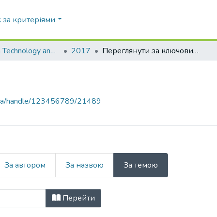
 за критеріями
Information Technology and Security
2017
Переглянути за ключовими словами
pi.ua/handle/123456789/21489
За автором
За назвою
За темою
і слова "004.942::510.22"
Перейти