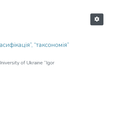
ифікація”, “таксономія”
niversity of Ukraine “Igor
оруков, Олександр
Oleksandr
;
Koshel, Volodymyr