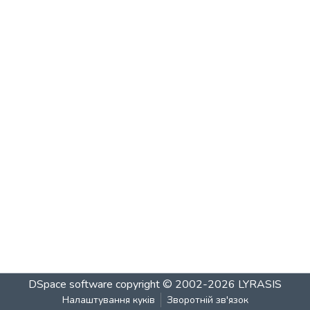
DSpace software
copyright © 2002-2026
LYRASIS
Налаштування куків
Зворотній зв'язок