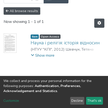
All browse results
Now showing
1 - 1 of 1
Item
Open Access
Наука і релігія: історія відносин
(
НТУУ "КПІ"
,
2012
)
Шевчук, Тетяна
Вікторівна
;
Shevchuk, T.
;
Шевчук, Т. В.
Show more
We collect and process your personal information for the
following purposes:
Authentication, Preferences,
Acknowledgement and Statistics
.
DSpace software
copyright © 2002-2026
LYRASIS
Customize
Decline
That's ok
Cookie settings
Send Feedback