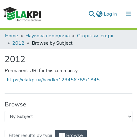
(current)
Log In
Communities & Collections
Home
Наукова періодика
Сторінки історії
2012
Browse by Subject
All of DSpace
2012
Permanent URI for this community
https://ela.kpi.ua/handle/123456789/1845
Browse
Browsing 2012 by Subject "215(091)"
Browse