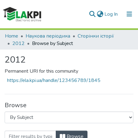
(current)
Log In
Communities & Collections
Home
Наукова періодика
Сторінки історії
2012
Browse by Subject
All of DSpace
2012
Permanent URI for this community
https://ela.kpi.ua/handle/123456789/1845
Browse
Browsing 2012 by Subject "51(477)(092)
Browse