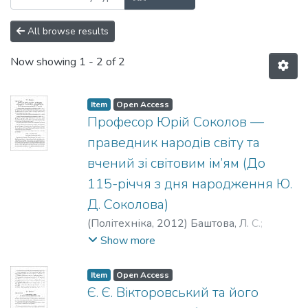
All browse results
Now showing
1 - 2 of 2
Item
Open Access
Професор Юрій Соколов —
праведник народів світу та
вчений зі світовим ім’ям (До
115-річчя з дня народження Ю.
Д. Соколова)
(
Політехніка
,
2012
)
Баштова, Л. С.
;
Bashtova, L.
;
Баштовая, Л. С.
Show more
Item
Open Access
Є. Є. Вікторовський та його