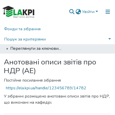
Увійти
Фонди та зібрання
Головна
Факультет електроенерготехніки та автоматики (ФЕА)
Кафедра автоматизації енергосистем (АЕ)
Пошук за критеріями
Анотовані описи звітів про НДР (АЕ)
Переглянути за ключовими словами
Анотовані описи звітів про
НДР (АЕ)
Постійне посилання зібрання
https://ela.kpi.ua/handle/123456789/14782
У зібранні розміщено анотовані описи звітів про НДР,
що виконані на кафедрі.