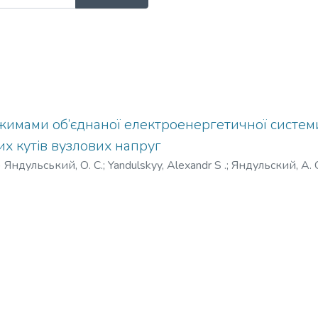
жимами об’єднаної електроенергетичної систем
х кутів вузлових напруг
)
Яндульський, О. С.
;
Yandulskyy, Alexandr S .
;
Яндульский, А. 
ультет електроенерготехніки та автоматики
;
Національний
й політехнічний інститут»