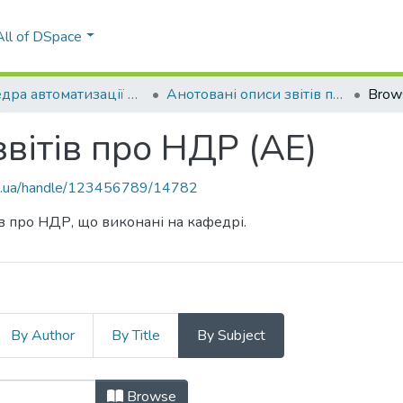
All of DSpace
Кафедра автоматизації енергосистем (АЕ)
Анотовані описи звітів про НДР (АЕ)
Brow
звітів про НДР (АЕ)
kpi.ua/handle/123456789/14782
ів про НДР, що виконані на кафедрі.
By Author
By Title
By Subject
 звітів про НДР (АЕ) by Subject "с
Browse