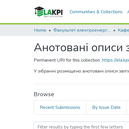
Communities & Collections
Home
Факультет електроенерготехніки та автоматики (ФЕА)
Анотовані описи 
Permanent URI for this collection
https://ela.
У зібранні розміщено анотовані описи звіт
Browse
Recent Submissions
By Issue Date
Browsing Анотовані описи