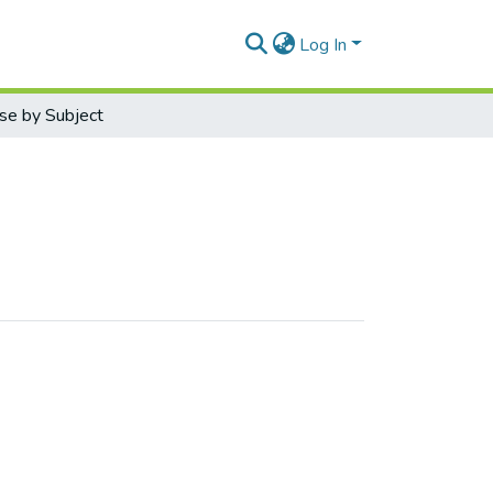
Log In
se by Subject
атематичні моделі"