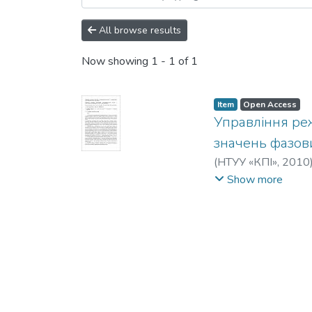
All browse results
Now showing
1 - 1 of 1
Item
Open Access
Управління ре
значень фазови
(
НТУУ «КПІ»
,
2010
енергосистем
;
Фак
Show more
України «Київськи