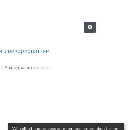
и з використанням
С.
;
Кафедра автоматизації
 технічний університет
We collect and process your personal information for the