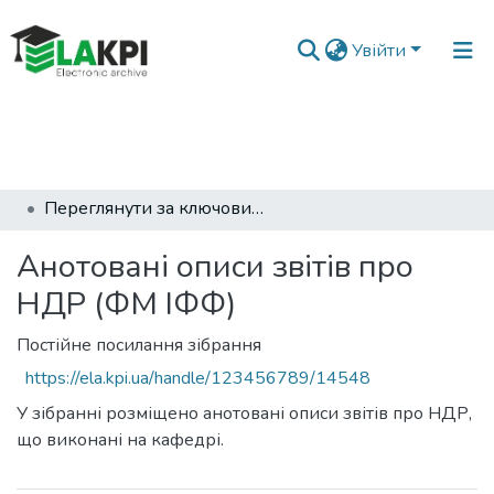
Увійти
Головна
Інженерно-фізичний факультет (ІФФ)
Кафедра фiзики металiв (ФМ ІФФ)
Анотовані описи звітів про НДР (ФМ ІФФ)
Переглянути за ключовими словами
Анотовані описи звітів про
НДР (ФМ ІФФ)
Постійне посилання зібрання
https://ela.kpi.ua/handle/123456789/14548
У зібранні розміщено анотовані описи звітів про НДР,
що виконані на кафедрі.