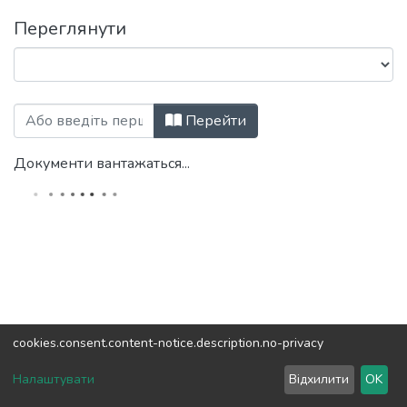
Переглянути
Перегляд Анотовані описи звітів про 
Перейти
Документи вантажаться...
cookies.consent.content-notice.description.no-privacy
DSpace software
copyright © 2002-2026
LYRASIS
Налаштувати
Відхилити
OK
Налаштування куків