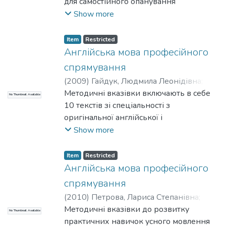
для самостійного опанування
граматичного матеріалу студентами.
Show more
Item
Restricted
Англійська мова професійного
спрямування
(
2009
)
Гайдук, Людмила Леонідівна
;
Проценко, Тетяна Володимирівна
Методичні вказівки включають в себе
;
No Thumbnail Available
Лiнгвiстики
10 текстів зі спеціальності з
;
НТУУ «КПІ»
оригінальної англійської і
американської літератури: «PCMeurope
Show more
Power Electronic Systems», «IEEE
Spectrum», «Tunable Lasers Handbook»,
Item
Restricted
«Microelectronics Journal». Підбір текстів
Англійська мова професійного
забезпечує достатню повторюваність
спрямування
термінології майбутньої спеціальності,
(
2010
)
Петрова, Лариса Степанівна
;
що сприяє закріпленню та поглибленню
Ломакіна, Лариса Володимирівна
Методичні вказівки до розвитку
;
No Thumbnail Available
знань з дисципліни англійською мовою.
Факультет лінгвістики
практичних навичок усного мовлення
;
НТУУ «КПІ»