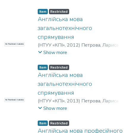
Англійської мови технічного
спрямування №1
;
Лінгвістики
;
НТУУ
Item
Restricted
«КПІ»
Англійська мова
загальнотехнічного
спрямування
(
НТУУ «КПІ»
,
2012
)
Петрова, Лариса
No Thumbnail Available
Степанівна
;
Павленко, Ольга
Show more
В’ячеславівна
Item
Restricted
Англійська мова
загальнотехнічного
спрямування
(
НТУУ «КПІ»
,
2013
)
Петрова, Лариса
No Thumbnail Available
Степанівна
;
Павленко, Ольга
Show more
В’ячеславівна
Item
Restricted
Англійська мова професійного