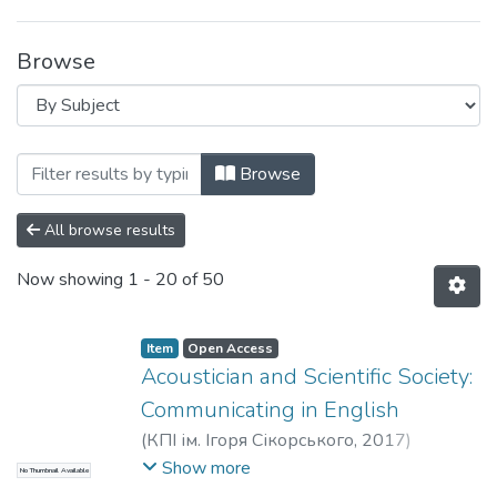
Browse
Browsing Навчально-методичні матеріа
Browse
All browse results
Now showing
1 - 20 of 50
Item
Open Access
Acoustician and Scientific Society:
Communicating in English
(
КПІ ім. Ігоря Сікорського
,
2017
)
Доронкіна, Надія Євгеніївна
;
Павленко,
Show more
No Thumbnail Available
Ольга В’ячеславівна