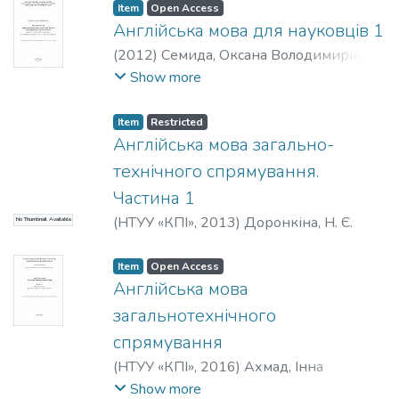
Item
Open Access
Англійська мова для науковців 1
(
2012
)
Семида, Оксана Володимирівна
;
Шиліна, Лідія Іванівна
;
Факультет
Show more
лінгвістики
;
НТУУ «КПІ»
Item
Restricted
Англійська мова загально-
технічного спрямування.
Частина 1
(
НТУУ «КПІ»
,
2013
)
Доронкіна, Н. Є.
No Thumbnail Available
Item
Open Access
Англійська мова
загальнотехнічного
спрямування
(
НТУУ «КПІ»
,
2016
)
Ахмад, Інна
Михайлівна
;
Коршук, Тетяна Леонідівна
;
Show more