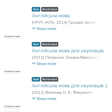
англійської мови (студенти, які давно
вивчали англійську мову або вивчали в
Item
Restricted
школі іншу іноземну мову) самостійно
Англійська мова
отримати і розвити навички читання
(
НТУУ «КПІ»
,
2014
)
Грицай, Ірина
текстів англійською мовою, навички
Сергіївна
;
Матковська, Ганна
Show more
перекладу англомовних текстів,
Олександрівна
No Thumbnail Available
розуміти загальний зміст тексту певної
тематики без точного, буквального
Item
Restricted
Англійська мова для науковців
перекладу всіх речень тексту.
(
2011
)
Петренко, Оксана Валеріївна
;
Лінгвістики
;
НТУУ «КПІ»
Show more
No Thumbnail Available
Item
Restricted
Англійська мова для науковців 1
(
2012
)
Волкова, О. А.
;
Факультет
лінгвістики
;
НТУУ «КПІ»
Show more
No Thumbnail Available