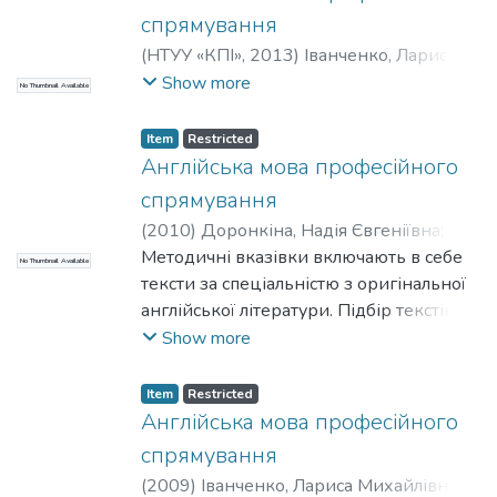
спрямування
(
НТУУ «КПІ»
,
2013
)
Іванченко, Лариса
Михайлівна
;
Боєва, Юлія Вікторівна
;
Show more
No Thumbnail Available
Щипачова, Дар’я Сергіївна
Item
Restricted
Англійська мова професійного
спрямування
(
2010
)
Доронкіна, Надія Євгеніївна
;
Михайленко, Алла Володимирівна
Методичні вказівки включають в себе
;
No Thumbnail Available
Лінгвістики
тексти за спеціальністю з оригінальної
;
НТУУ «КПІ»
англійської літератури. Підбір текстів
забезпечує достатню повторюваність
Show more
термінології майбутньої спеціальності,
що сприяє закріпленню та поглибленню
Item
Restricted
знань за темою на англійській мові, а
Англійська мова професійного
також забезпечує розвиток навичок з
спрямування
анотування текстів за фахом. Тексти
(
2009
)
Іванченко, Лариса Михайлівна
;