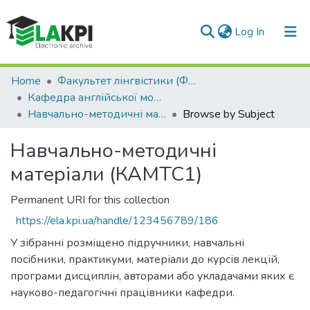
(current)
Log In
Communities & Collections
Home
Факультет лінгвістики (ФЛ)
Кафедра англійської мови технічного спрямування №1 (КАМТС1)
All of DSpace
Навчально-методичні матеріали (КАМТС1)
Browse by Subject
Навчально-методичні
матеріали (КАМТС1)
Permanent URI for this collection
https://ela.kpi.ua/handle/123456789/186
У зібранні розміщено підручники, навчальні
посібники, практикуми, матеріали до курсів лекцій,
програми дисциплін, авторами або укладачами яких є
науково-педагогічні працівники кафедри.