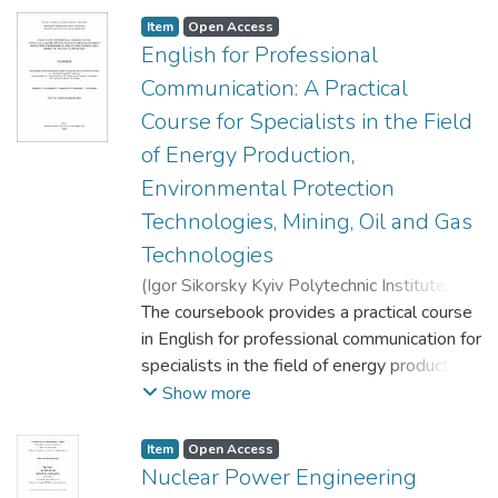
Item
Open Access
English for Professional
Communication: A Practical
Course for Specialists in the Field
of Energy Production,
Environmental Protection
Technologies, Mining, Oil and Gas
Technologies
(
Igor Sikorsky Kyiv Polytechnic Institute
,
2026
The coursebook provides a practical course
)
Moskalenko, Olena
;
Kuzmenko,
Raisa
in English for professional communication for
;
Shevchenko, Mariana
;
Kravchenko,
Tetiana
specialists in the field of energy production,
environmental protection technologies,
Show more
mining, oil and gas technologies. The
thematic sections of the coursebook cover
Item
Open Access
key aspects of engineering activities and are
Nuclear Power Engineering