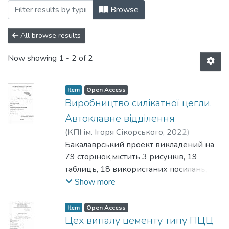
Browsing Бакалаврські роботи (ХТКМ) b
Browse
All browse results
Now showing
1 - 2 of 2
Item
Open Access
Виробництво силікатної цегли.
Автоклавне відділення
(
КПІ ім. Ігоря Сікорського
,
2022
)
Полупан, Олександр Станіславович
Бакалаврський проект викладений на
;
Коваленко, Юрій Олексійович
79 сторінок,містить 3 рисунків, 19
таблиць, 18 використаних посилань,
додатків 1 та 4 креслення. Мета роботи
Show more
– проектування автоклавного
відділення з виробництва силікатної
Item
Open Access
цегли. Розроблено проект
Цех випалу цементу типу ПЦЦ