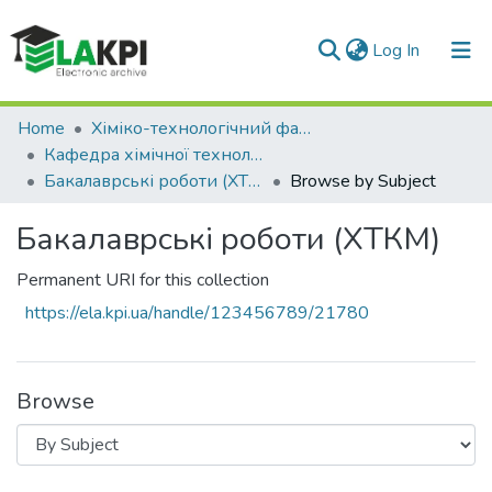
(current)
Log In
Communities & Collections
Home
Хіміко-технологічний факультет (ХТФ)
Кафедра хімічної технології композиційних матеріалів (ХТКМ)
All of DSpace
Бакалаврські роботи (ХТКМ)
Browse by Subject
Бакалаврські роботи (ХТКМ)
Permanent URI for this collection
https://ela.kpi.ua/handle/123456789/21780
Browse