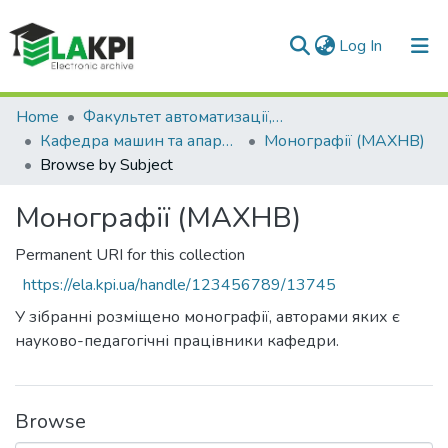
(current)
Log In
Communities & Collections
Home
Факультет автоматизації, промислової інженерії та екології (ФАПІЕ)
Кафедра машин та апаратів хімічних і нафтопереробних виробництв (МАХНВ)
Монографії (МАХНВ)
All of DSpace
Browse by Subject
Монографії (МАХНВ)
Permanent URI for this collection
https://ela.kpi.ua/handle/123456789/13745
У зібранні розміщено монографії, авторами яких є
науково-педагогічні працівники кафедри.
Browse