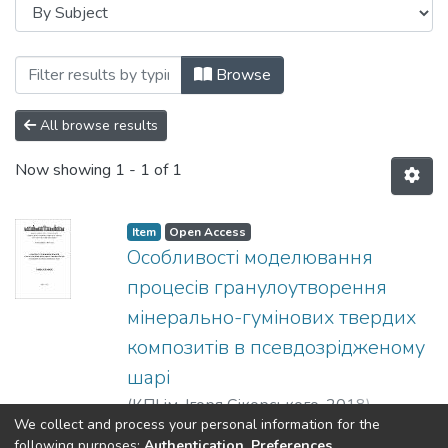
Browsing Монографії (МАХНВ) by Subjec
Browse
All browse results
Now showing
1 - 1 of 1
Item
Open Access
Особливості моделювання
процесів гранулоутворення
мінерально-гумінових твердих
композитів в псевдозрідженому
шарі
(
КПІ ім. Ігоря Сікорського
,
2018
)
We collect and process your personal information for the
Корнієнко, Ярослав Микитович
;
Сачок,
Show more
following purposes:
Authentication, Preferences,