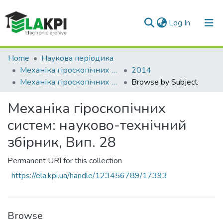
(current)
Log In
Communities & Collections
Home
Наукова періодика
Механіка гіроскопічних систем
2014
All of DSpace
Механіка гіроскопічних систем: науково-технічний збірник, Вип. 28
Browse by Subject
Механіка гіроскопічних
систем: науково-технічний
збірник, Вип. 28
Permanent URI for this collection
https://ela.kpi.ua/handle/123456789/17393
Browse