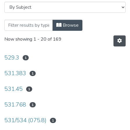
Browsing Механіка гіроскопічних систе
Browse
Now showing
1 - 20 of 169
529.3
1
531.383
1
531.45
1
531.768
1
531/534 (075.8)
1