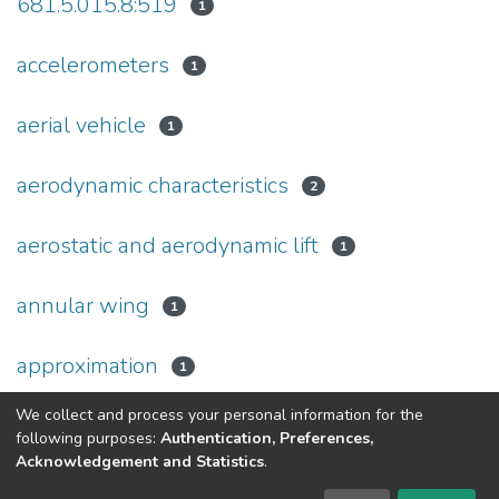
681.5.015.8:519
1
accelerometers
1
aerial vehicle
1
aerodynamic characteristics
2
aerostatic and aerodynamic lift
1
annular wing
1
approximation
1
We collect and process your personal information for the
(current)
«
1
2
3
4
5
...
9
»
following purposes:
Authentication, Preferences,
Acknowledgement and Statistics
.