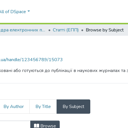
All of DSpace
Кафедра електронних приладів та пристроїв (ЕПП)
Статті (ЕПП)
Browse by Subject
kpi.ua/handle/123456789/15073
овані або готуються до публікації в наукових журналах та 
By Author
By Title
By Subject
 Subject
Browse