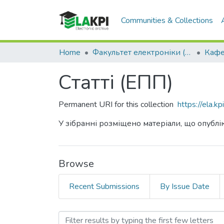
Communities & Collections
Home
Факультет електроніки (ФЕЛ)
Статті (ЕПП)
Permanent URI for this collection
https://ela.
У зібранні розміщено матеріали, що опублік
Browse
Recent Submissions
By Issue Date
Browsing Статті (ЕПП) by