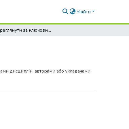
Увійти
Переглянути за ключовими словами
грами дисциплін, авторами або укладачами