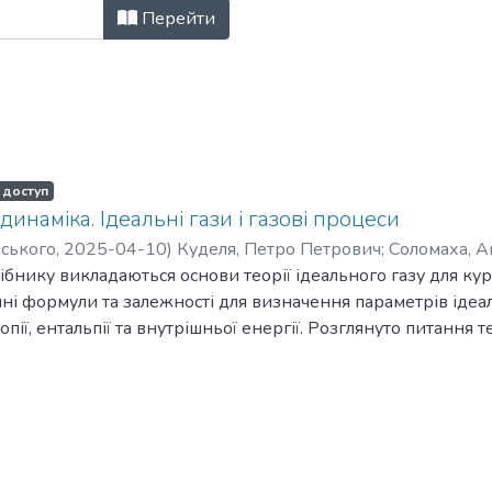
дичні матеріали (ТАЕ) за Ключові
Перейти
 доступ
инаміка. Ідеальні гази і газові процеси
рського
,
2025-04-10
)
Куделя, Петро Петрович
;
Соломаха, А
івна
ібнику викладаються основи теорії ідеального газу для кур
ні формули та залежності для визначення параметрів ідеальн
пії, ентальпії та внутрішньої енергії. Розглянуто питання т
о її розрахунку. В посібнику ґрунтовно проаналізовано чо
мічний, ізохорний та ізоентропний – та політропний процес
. Наведено залежності для розрахунку кількості теплоти і
і довідкові матеріали дозволяють використовувати посібн
ими ідеальними газами та при виконанні розрахунково-гр
и корисним як для студентів енергетичних спеціальностей