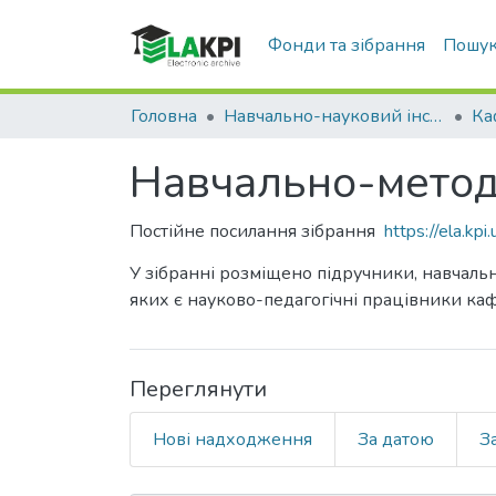
Фонди та зібрання
Пошук
Головна
Навчально-науковий інститут атомної та теплової енергетики (НН ІАТЕ)
Навчально-методи
Постійне посилання зібрання
https://ela.k
У зібранні розміщено підручники, навчальн
яких є науково-педагогічні працівники ка
Переглянути
Нові надходження
За датою
З