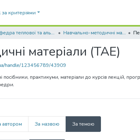
 за критеріями
Кафедра теплової та альтернативної енергетики (ТАЕ)
Навчально-методичні матеріали (ТАЕ)
чні матеріали (ТАЕ)
pi.ua/handle/123456789/43909
і посібники, практикуми, матеріали до курсів лекцій, про
федри.
а автором
За назвою
За темою