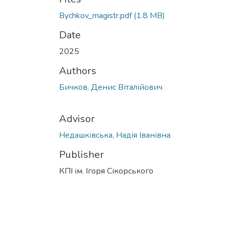
Bychkov_magistr.pdf
(1.8 MB)
Date
2025
Authors
Бичков, Денис Віталійович
Advisor
Недашківська, Надія Іванівна
Publisher
КПІ ім. Ігоря Сікорського