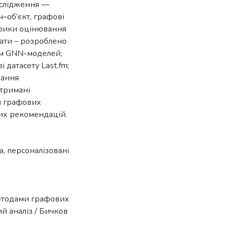
слідження ––
ч–об’єкт, графові
трики оцінювання
тати – розроблено
ям GNN-моделей;
датасету Last.fm;
вання
Отримані
я графових
их рекомендацій.
а
,
персоналізовані
методами графових
й аналіз / Бичков