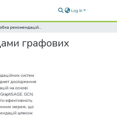
Log In
Розробка рекомендаційної системи методами графових нейронних мереж
дами графових
ндаційних систем
дмет дослідження
цій на основі
 GraphSAGE, GCN,
ити ефективність
ронних мереж, що
мендацій шляхом