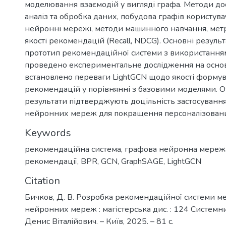
моделювання взаємодій у вигляді графа. Методи до
аналіз та обробка даних, побудова графів користува
нейронні мережі, методи машинного навчання, ме
якості рекомендацій (Recall, NDCG). Основні резуль
прототип рекомендаційної системи з використанн
проведено експериментальне дослідження на основі 
встановлено переваги LightGCN щодо якості форму
рекомендацій у порівнянні з базовими моделями. 
результати підтверджують доцільність застосуванн
нейронних мереж для покращення персоналізован
Keywords
рекомендаційна система
,
графова нейронна мереж
рекомендації
,
BPR
,
GCN
,
GraphSAGE
,
LightGCN
Citation
Бичков, Д. В. Розробка рекомендаційної системи 
нейронних мереж : магістерська дис. : 124 Системни
Денис Віталійович. – Київ, 2025. – 81 с.