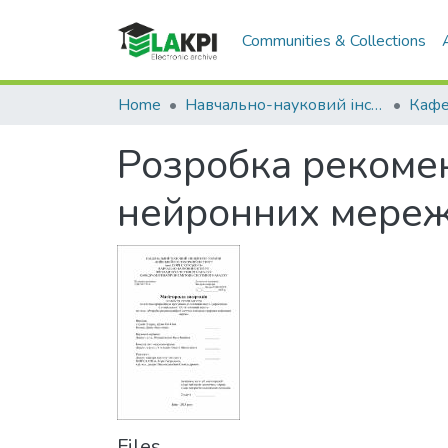
Communities & Collections
Home
Навчально-науковий інститут прикладного системного аналізу (НН ІПСА)
Розробка рекоме
нейронних мере
Files