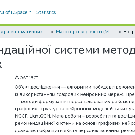
All of DSpace
Statistics
Кафедра математичних методів системного аналізу (ММСА)
Магістерські роботи (ММСА)
ндаційної системи мето
ж
Abstract
Об’єкт дослідження –– алгоритми побудови рекоме
із використанням графових нейронних мереж. Пре
–– методи формування персоналізованих рекоменда
графових структур та нейронних моделей, таких як
NGCF, LightGCN. Мета роботи – розробити та дослід
рекомендаційної системи на основі графових ней
дозволяє покращити якість персоналізованих реко