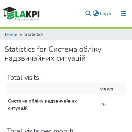
(current)
Log In
Communities & Collections
Home
Statistics
All of DSpace
Statistics for Система обліку
надзвичайних ситуацій
Total visits
views
Система обліку надзвичайних
26
ситуацій
Total visits per month