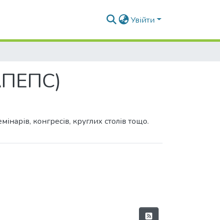
Увійти
(АПЕПС)
інарів, конгресів, круглих столів тощо.