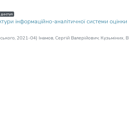
 доступ
тури інформаційно-аналітичної системи оцінки
рського
,
2021-04
)
Інамов, Сергій Валерійович
;
Кузьміних, 