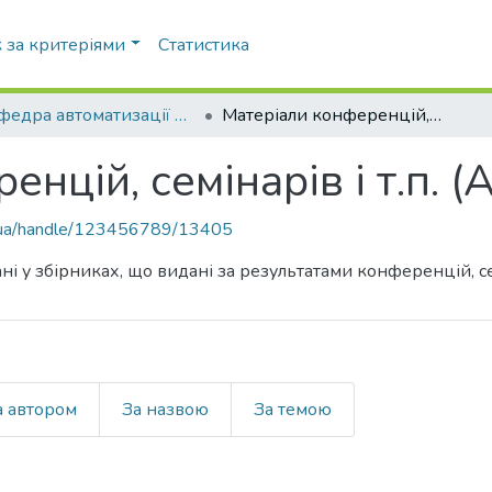
 за критеріями
Статистика
Кафедра автоматизації проектування енергетичних процесів і систем (АПЕПС)
Матеріали конференцій, семінарів і т.п. (АПЕПС)
нцій, семінарів і т.п. 
pi.ua/handle/123456789/13405
ні у збірниках, що видані за результатами конференцій, сем
а автором
За назвою
За темою