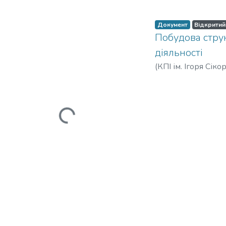
Документ
Відкритий
Побудова струк
діяльності
(
КПІ ім. Ігоря Сіко
Вантажиться...