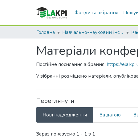
Фонди та зібрання
Пошук
Головна
Навчально-науковий інститут атомної та теплової енергетики (НН ІАТЕ)
Матеріали конфере
Постійне посилання зібрання
https://ela.k
У зібранні розміщено матеріали, опублікова
Переглянути
Нові надходження
За датою
З
Нові надходження
Зараз показуємо
1 - 1 з 1