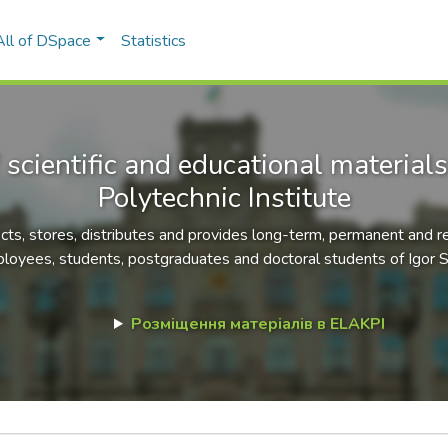
All of DSpace
Statistics
 scientific and educational materials
Polytechnic Institute
ects, stores, distributes and provides long-term, permanent and re
loyees, students, postgraduates and doctoral students of Igor Sik
Розміщення матеріалів в ELAKPI