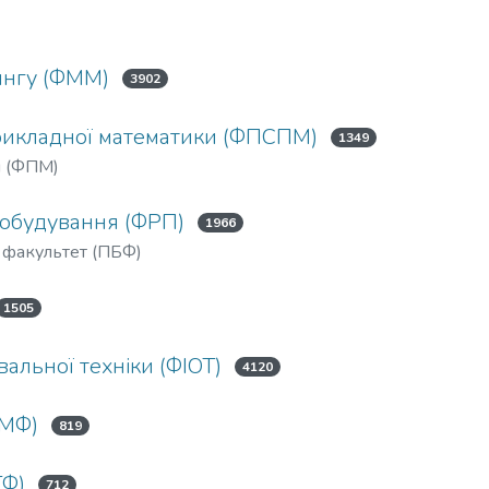
ингу (ФММ)
3902
прикладної математики (ФПСПМ)
1349
и (ФПМ)
добудування (ФРП)
1966
 факультет (ПБФ)
1505
альної техніки (ФІОТ)
4120
ФМФ)
819
ТФ)
712