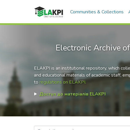
Communities & Collections
Electronic Archive of
ELAKPI is an institutional repository, which coll
and educational materials of academic staff, emp
to
regulations on ELAKPI.
Доступ до матеріалів ELAKPI