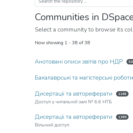
Communities in DSpac
Select a community to browse its coll
Now showing
1 - 38 of 38
Анотовані описи звітів про НДР
50
Бакалаврські та магістерські робот
Дисертації та автореферати
1165
Доступ у читальній залі № 6.6 НТБ
Дисертації та автореферати
1369
Вільний доступ