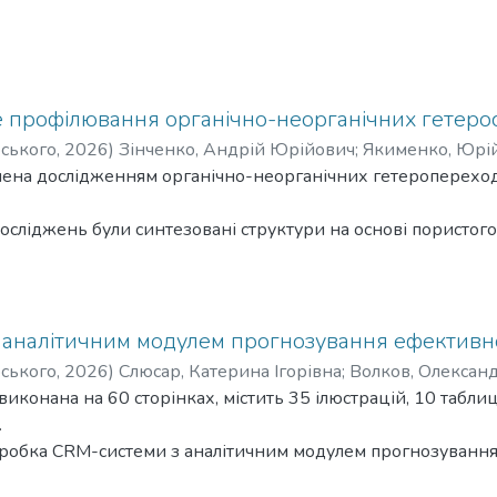
 профілювання органічно-неорганічних гетеро
рського
,
2026
)
Зінченко, Андрій Юрійович
;
Якименко, Юрій
чена дослідженням органічно-неорганічних гетероперехо
сліджень були синтезовані структури на основі пористого
алів. Шари пористого кремнію були отримані методом галь
лічного кремнію з питомими опорами 10, 20 та 40 Ом. Для
розчини фталоціанінів свинцю (PbPc) та міді (CuPc) з диме
ладки шляхом накрапування. Мета досліджень - визначити н
 аналітичним модулем прогнозування ефективн
опереходу у структурах шляхом вольт-фарадного профілюв
рського
,
2026
)
Слюсар, Катерина Ігорівна
;
Волков, Олексан
ності для отримання розуміння про перебіг зарядових проце
иконана на 60 сторінках, містить 35 ілюстрацій, 10 таблиц
изначити залежність поведінки зразків від розвиненості п
.
талоціанінів металів. Загальний обсяг роботи складає 92 ст
зробка CRM-системи з аналітичним модулем прогнозування
ом посилань.
нтралізований облік працівників, робочих змін, графіків, 