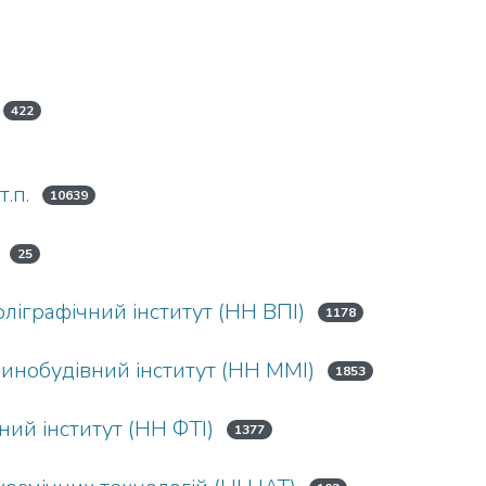
422
.п.
10639
25
iграфiчний інститут (НН ВПІ)
1178
инобудівний інститут (НН ММІ)
1853
ий інститут (НН ФТІ)
1377