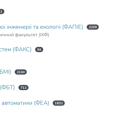
51
ї інженерії та екології (ФАПІЕ)
2209
мічний факультет (ІХФ)
истем (ФАКС)
84
ФБМІ)
2104
 (ФБТ)
712
а автоматики (ФЕА)
1832