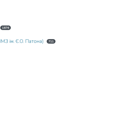
1876
МЗ ім. Є.О. Патона)
711