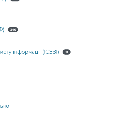
Ф)
340
исту інформації (ІСЗЗІ)
91
нько