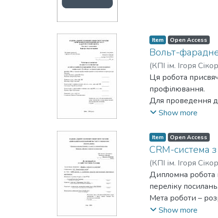
Item
Open Access
Вольт-фарадне
(
КПІ ім. Ігоря Сіко
Ця робота присвя
профілювання.
Для проведення до
фталоціанінів мет
Show more
підкладках криста
були приготовані 
Item
Open Access
на кремнієві підк
CRM-система з
властивості гетер
(
КПІ ім. Ігоря Сіко
ємності та провід
Дипломна робота в
також дозволять в
переліку посилань
кремнію та типів ф
Мета роботи – ро
джерел за перелік
яка забезпечує це
Show more