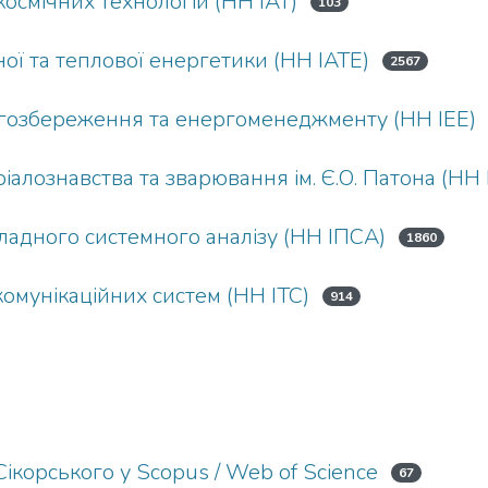
осмічних технологій (НН ІАТ)
103
ої та теплової енергетики (НН ІАТЕ)
2567
ргозбереження та енергоменеджменту (НН ІЕЕ)
алознавства та зварювання ім. Є.О. Патона (НН І
ладного системного аналізу (НН ІПСА)
1860
омунікаційних систем (НН ІТС)
914
 Сікорського у Scopus / Web of Science
67