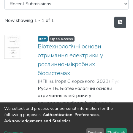
Recent Submissions
Now showing
1 - 1 of 1
Item
Open Access
Біотехнологічні основи
отримання електрики у
рослинно-мікробних
біосистемах
(
КПІ ім. Ігоря Сікорського
,
2023
)
Русин,
Ірина Богданівна
Русин І.Б. Біотехнологічні основи
;
Дячок, Василь
Володимирович
отримання електрики у
рослинномікробних біосистемах. –
We collect and process your personal information for the
Наукова праця на правах рукопису.
Show more
following purposes:
Authentication, Preferences,
Дисертація на здобуття наукового
Acknowledgement and Statistics
.
ступеня доктора біологічних наук за
DSpace software
copyright © 2002-2026
LYRASIS
спеціальністю 03.00.20 «Біотехнологія».
Customize
Decline
That's ok