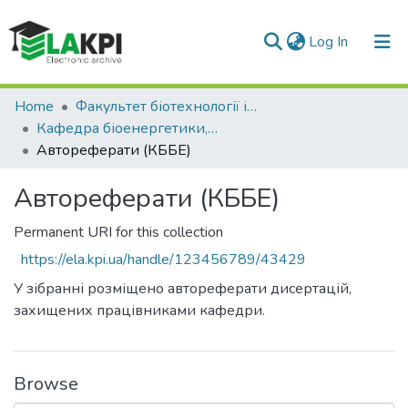
(current)
Log In
Communities & Collections
Home
Факультет біотехнології і біотехніки (ФБТ)
Кафедра біоенергетики, біоінформатики та екобіотехнології (КББЕ)
All of DSpace
Автореферати (КББЕ)
Statistics
Автореферати (КББЕ)
Permanent URI for this collection
https://ela.kpi.ua/handle/123456789/43429
У зібранні розміщено автореферати дисертацій,
захищених працівниками кафедри.
Browse