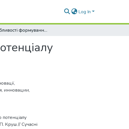
Log In
Особливості формування інноваційного потенціалу промислових підприємств України
отенціалу
новації
,
я
,
инновации
,
о потенціалу
. Круш // Сучасні