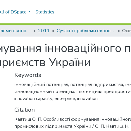
All of DSpace
Statistics
Сучасні проблеми економіки і підприємництво
2011
Сучасні проблеми економіки і підприємництво: збірник наукових праць, Вип. 6
ування інноваційного п
приємств України
Keywords
інноваційний потенціал
,
потенціал підприємства
,
ін
инновационный потенциал
,
потенциал предприяти
innovation capacitу
,
enterprise
,
innovation
Citation
Кавтиш О. П. Особливості формування інноваційног
промислових підприємств України / О. П. Кавтиш, Н. П