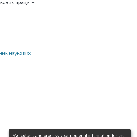
кових праць. –
рник наукових
We collect and process your personal information for the