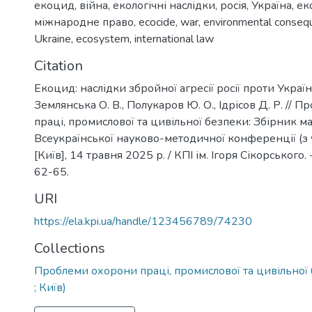
екоцид
,
війна
,
екологічні наслідки
,
росія
,
Україна
,
ек
міжнародне право
,
ecocide
,
war
,
environmental conseq
Ukraine
,
ecosystem
,
international law
Citation
Екоцид: наслідки збройної агресії росії проти України
Землянська О. В., Полукаров Ю. О., Ідрісов Д. Р. //
праці, промислової та цивільної безпеки: Збірник ма
Всеукраїнської науково-методичної конференції (з у
[Київ], 14 травня 2025 р. / КПІ ім. Ігоря Сікорського. -
62-65.
URI
https://ela.kpi.ua/handle/123456789/74230
Collections
Проблеми охорони праці, промислової та цивільної 
; Київ)