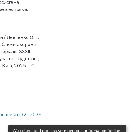
осистема
,
uences
,
russia
,
 / Левченко О. Г.,
 Проблеми охорони
теріалів ХХХІІ
частю студентів),
 Київ, 2025. - С.
безпеки (32 ; 2025
We collect and process your personal information for the