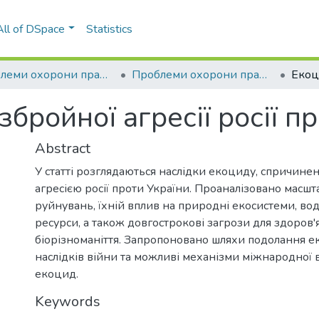
All of DSpace
Statistics
Проблеми охорони праці, промислової та цивільної безпеки
Проблеми охорони праці, промислової та цивільної безпеки (32 ; 2025 ; Київ)
збройної агресії росії п
Abstract
У статті розглядаються наслідки екоциду, спричин
агресією росії проти України. Проаналізовано масшт
руйнувань, їхній вплив на природні екосистеми, вод
ресурси, а також довгострокові загрози для здоров'
біорізноманіття. Запропоновано шляхи подолання е
наслідків війни та можливі механізми міжнародної в
екоцид.
Keywords