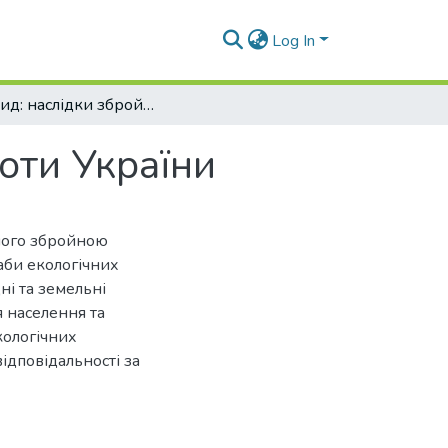
Log In
Екоцид: наслідки збройної агресії росії проти України
роти України
еного збройною
аби екологічних
ні та земельні
я населення та
кологічних
ідповідальності за