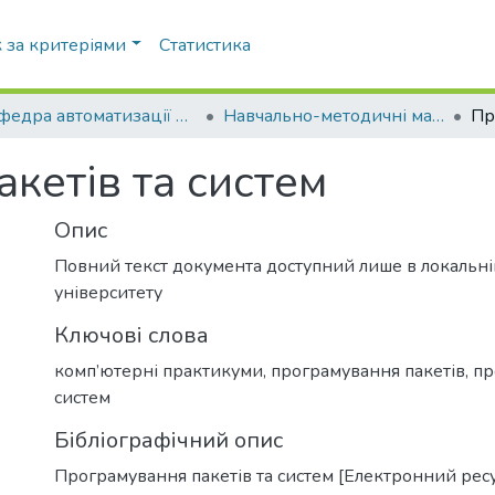
 за критеріями
Статистика
Кафедра автоматизації експериментальних досліджень
Навчально-методичні матеріали (АЕД ФАКС)
кетів та систем
Опис
Повний текст документа доступний лише в локальн
університету
Ключові слова
комп’ютерні практикуми
,
програмування пакетів
,
пр
систем
Бібліографічний опис
Програмування пакетів та систем [Електронний ресу