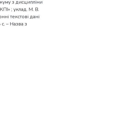
куму з дисципліни
І» ; уклад. М. В.
нні текстові дані
 с. – Назва з