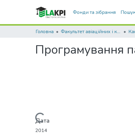
Фонди та зібрання
Пошук
Головна
Факультет авіаційних і космічних систем (ФАКС)
Програмування па
Вантажиться...
Дата
2014