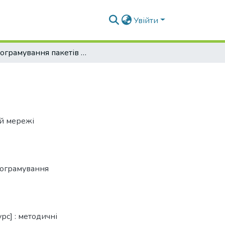
Увійти
Програмування пакетів та систем
ій мережі
ограмування
рс] : методичні