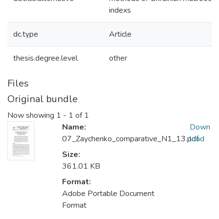
indexs
dc.type
Article
thesis.degree.level
other
Files
Original bundle
Now showing
1 - 1 of 1
Name:
Down
07_Zaychenko_comparative_N1_13.pdf
load
Size:
361.01 KB
Format:
Adobe Portable Document
Format