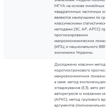
значениям. Модели полином
МГУА на основе линейных и
квадратичных частичных оп
являются наилучшими по сра
классическими статистическ
методами (ЭС, АР, АРСС) при
прогнозировании
макроэкономических показа
(ИПЦ и национального ВВП)
экономики Украины.
Досліджено класичні методи
короткострокового прогнозу
макроекономічних показникі
а саме: метод експоненціаль
згладжування (ЕЗ), авто регре
авторегресія із ковзаним сер
(АРКС), метод групового вра
аргументів (поліномінільного