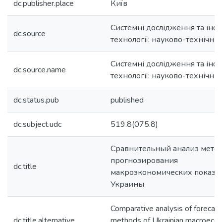
dc.publisher.place
Київ
Системні дослідження та інф
dc.source
технології: науково-технічн
Системні дослідження та інф
dc.source.name
технології: науково-технічн
dc.status.pub
published
dc.subject.udc
519.8(075.8)
Сравнительный анализ мето
прогнозирования
dc.title
макроэкономических показа
Украины
Comparative analysis of forecast
dc.title.alternative
methods of Ukrainian macroeco