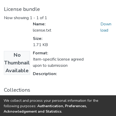
License bundle
Now showing
1 - 1 of 1
Name:
Down
license.txt
load
Size:
1.71 KB
Format:
No
Item-specific license agreed
Thumbnail
upon to submission
Available
Description:
Collections
Системні дослідження та інформаційні технології:
We collect and process your personal information for the
науково-технічний журнал, № 1
following purposes:
Authentication, Preferences,
Acknowledgement and Statistics
.