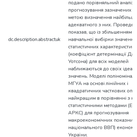
подано порівняльний аналіз т
прогнозування зазначених ме
метою визначення найбільш
адекватного з них. Проведен
показав, що із збільшенням о
dc.description.abstractuk
навчальної вибірки значення
статистичних характеристик
(коефіцієнт детермінації Дар
Уотсона) для всіх моделей
наближаються до своїх ідеал
значень. Моделі поліномінал
МГУА на основі лінійних і
квадратичних часткових опис
найкращим в порівнянні з к
статистичними методами (ЕЗ,
АРКС) для прогнозування
макроекономічних показників
національного ВВП) економі
України.