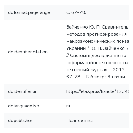
dc.format.pagerange
C. 67-78.
Зайченко Ю. П. Сравнительн
методов прогнозирования
макроэкономических показа
Украины / Ю. П. Зайченко, А. 
dc.identifier.citation
// Системні дослідження та
інформаційні технології: нау
технічний журнал. – 2013. – №
67–78. – Бібліогр.: 3 назви.
dc.identifier.uri
https://ela.kpi.ua/handle/123
dc.language.iso
ru
dc.publisher
Політехніка