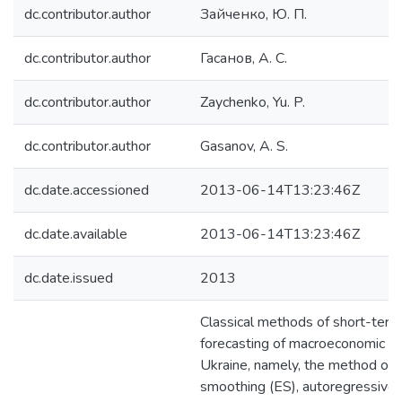
dc.contributor.author
Зайченко, Ю. П.
dc.contributor.author
Гасанов, А. С.
dc.contributor.author
Zaychenko, Yu. P.
dc.contributor.author
Gasanov, A. S.
dc.date.accessioned
2013-06-14T13:23:46Z
dc.date.available
2013-06-14T13:23:46Z
dc.date.issued
2013
Classical methods of short-term
forecasting of macroeconomic ind
Ukraine, namely, the method of 
smoothing (ES), autoregressive 