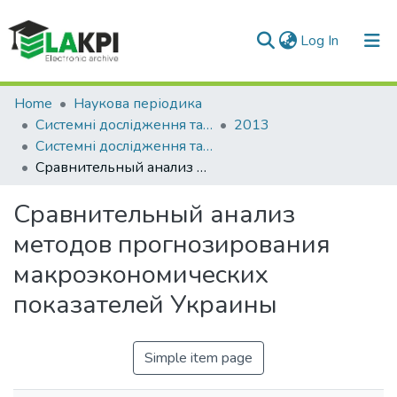
(current)
Log In
Communities & Collections
Home
Наукова періодика
Системні дослідження та інформаційні технології
2013
All of DSpace
Системні дослідження та інформаційні технології: науково-технічний журнал, № 1
Сравнительный анализ методов прогнозирования макроэкономических показателей Украины
Statistics
Сравнительный анализ
методов прогнозирования
макроэкономических
показателей Украины
Simple item page