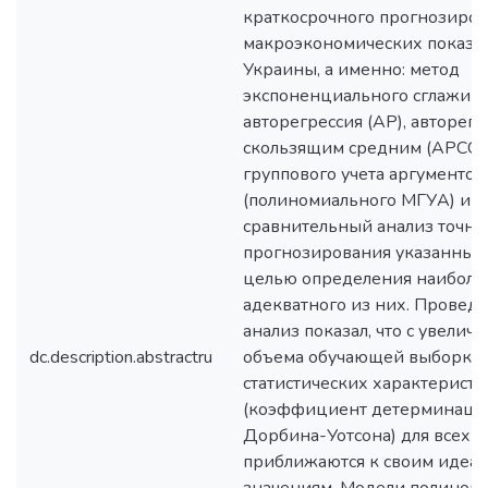
краткосрочного прогнозиро
макроэкономических показа
Украины, а именно: метод
экспоненциального сглажива
авторегрессия (АР), авторегр
скользящим средним (АРСС),
группового учета аргументов
(полиномиального МГУА) и д
сравнительный анализ точно
прогнозирования указанных 
целью определения наиболе
адекватного из них. Провед
анализ показал, что с увелич
dc.description.abstractru
объема обучающей выборки 
статистических характеристи
(коэффициент детерминаци
Дорбина-Уотсона) для всех 
приближаются к своим идеа