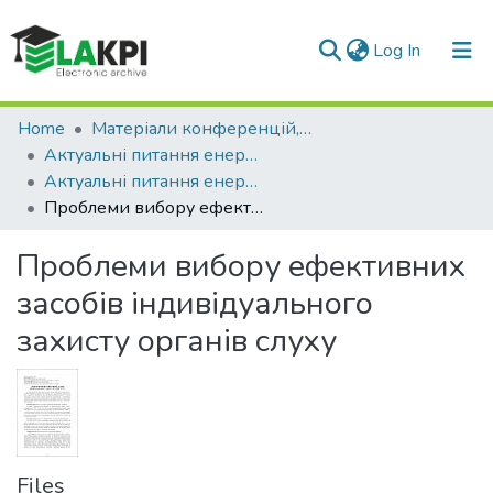
(current)
Log In
Communities & Collections
Home
Матеріали конференцій, семінарів і т.п.
Актуальні питання енергозбереження як вимога безпеки життєдіяльності
All of DSpace
Актуальні питання енергозбереження як вимога безпеки життєдіяльності (1 ; 2018 ; Київ)
Проблеми вибору ефективних засобів індивідуального захисту органів слуху
Statistics
Проблеми вибору ефективних
засобів індивідуального
захисту органів слуху
Files