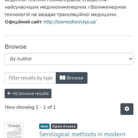
найсучасніших медикоінженерних і біоінженерних
технологій на засадах трансляційної медицини.
Офіційний сайт
:
http://biomedtech.kpi.ua/
Browse
Browsing Біомедична інженерія і технол
Browse
All browse results
Now showing
1 - 1 of 1
Item
Open Access
Serological methods in modern