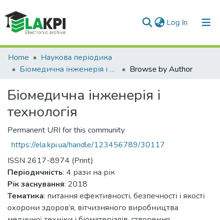
(current)
Log In
Communities & Collections
Home
Наукова періодика
Біомедична інженерія і технологія
Browse by Author
All of DSpace
Біомедична інженерія і
технологія
Permanent URI for this community
https://ela.kpi.ua/handle/123456789/30117
ISSN 2617-8974 (Print)
Періодичність
: 4 рази на рік
Рік заснування
: 2018
Тематика
: питання ефективності, безпечності і якості
охорони здоров’я, вітчизняного виробництва
медичної техніки і біоматеріалів, створення