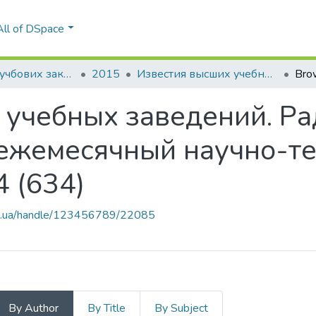
All of DSpace
Вісті вищих учбових закладів. Радіоелектроніка
2015
Известия высших учебных заведений. Радиоэлектроника: международный ежемесячный научно-технический журнал, Т. 58, № 4 (634)
Bro
 учебных заведений. Ра
ежемесячный научно-те
4 (634)
kpi.ua/handle/123456789/22085
By Author
By Title
By Subject