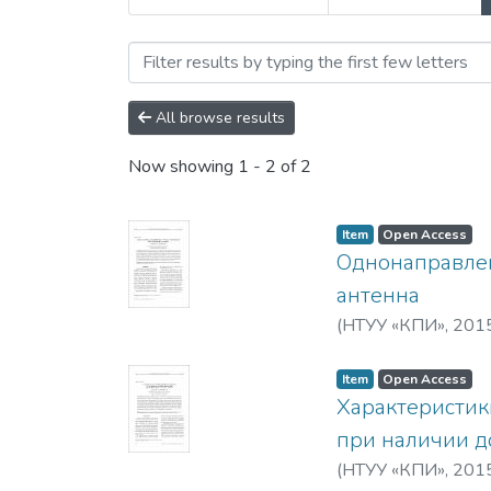
Browsing Известия высш
All browse results
Now showing
1 - 2 of 2
Item
Open Access
Однонаправле
антенна
(
НТУУ «КПИ»
,
201
Item
Open Access
Характеристик
при наличии д
(
НТУУ «КПИ»
,
201