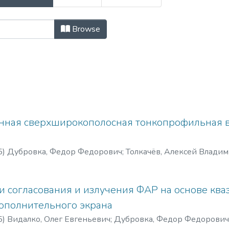
их учебных заведений. Радиоэлект
Browse
нная сверхширокополосная тонкопрофильная 
5
)
Дубровка, Федор Федорович
;
Толкачёв, Алексей Влади
и согласования и излучения ФАР на основе ква
ополнительного экрана
5
)
Видалко, Олег Евгеньевич
;
Дубровка, Федор Федорович