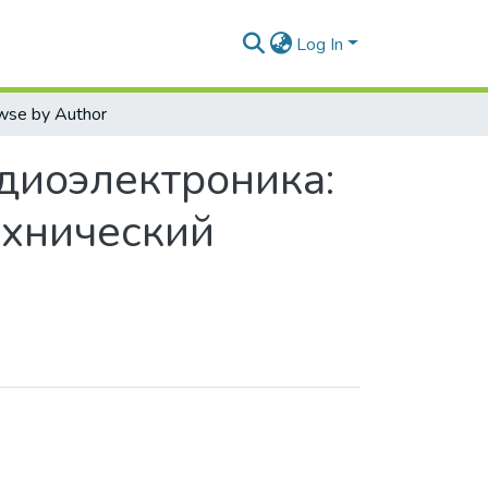
Log In
wse by Author
диоэлектроника:
хнический