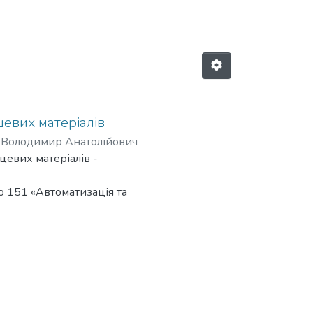
евих матеріалів
 Володимир Анатолійович
цевих матеріалів -
ю 151 «Автоматизація та
 України «Київський
а України галузей
нобудування та інші, там, де
 електротермічних процесів,
ові тенденції розвитку
обсягів виробництва