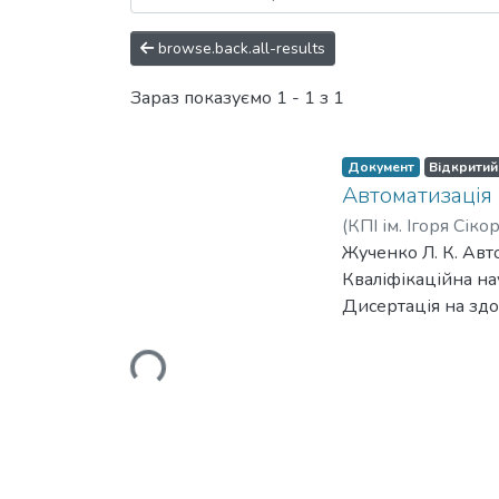
browse.back.all-results
Зараз показуємо
1 - 1 з 1
Документ
Відкритий
Автоматизація
(
КПІ ім. Ігоря Сіко
Жученко Л. К. Авт
Кваліфікаційна на
Дисертація на здо
комп’ютерно-інтег
політехнічний інст
Вантажиться...
Сьогодні роботу п
промисловості як к
технологія виробн
неможливо уявити 
названих галузей