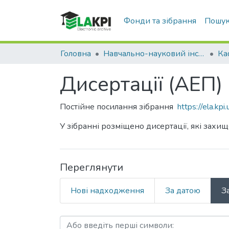
Фонди та зібрання
Пошук
Головна
Навчально-науковий інститут атомної та теплової енергетики (НН ІАТЕ)
Дисертації (АЕП)
Постійне посилання зібрання
https://ela.k
У зібранні розміщено дисертації, які зах
Переглянути
Нові надходження
За датою
З
Перегляд Дисертації (АЕ