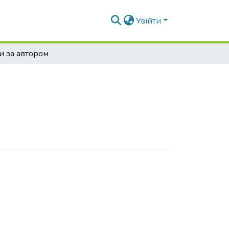
Увійти
и за автором
остянтинівна"