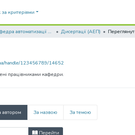
 за критеріями
Кафедра автоматизації енергетичних процесів (АЕП)
Дисертації (АЕП)
Переглянут
pi.ua/handle/123456789/14652
ищені працівниками кафедри.
а автором
За назвою
За темою
П) за Автор "Жученко, Людмила К
Перейти