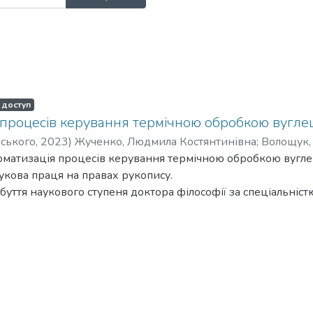
 доступ
 процесів керування термічною обробкою вуглец
рського
,
2023
)
Жученко, Людмила Костянтинівна
;
Волощук,
оматизація процесів керування термічною обробкою вугле
укова праця на правах рукопису.
буття наукового ступеня доктора філософії за спеціальніст
ровані технології». – Національний технічний університет
итут імені Ігоря Сікорського» МОН України, Київ, 2023.
ідприємств таких визначальних для народного господарств
ольорова та чорна металургія, хімічна промисловість, маши
ицтва нерозривно пов'язана з необхідністю використання
без продукції вуглеграфітового виробництва. Сучасні світ
 промисловості характеризуються постійним нарощування 