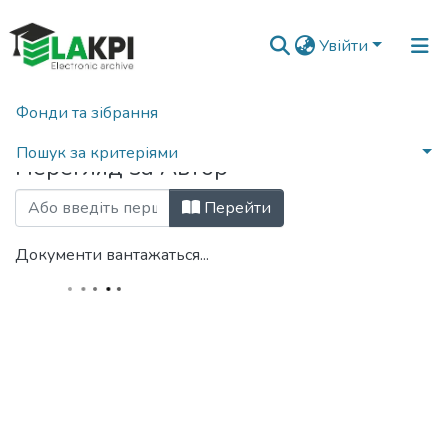
Увійти
Фонди та зібрання
Головна
Переглянути за автором
Пошук за критеріями
Перегляд за Автор
Перейти
Документи вантажаться...