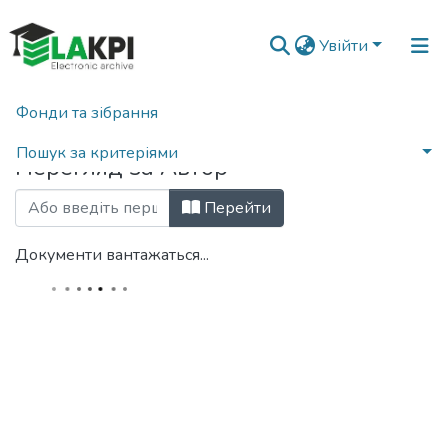
Увійти
Фонди та зібрання
Головна
Переглянути за автором
Пошук за критеріями
Перегляд за Автор
Перейти
Документи вантажаться...