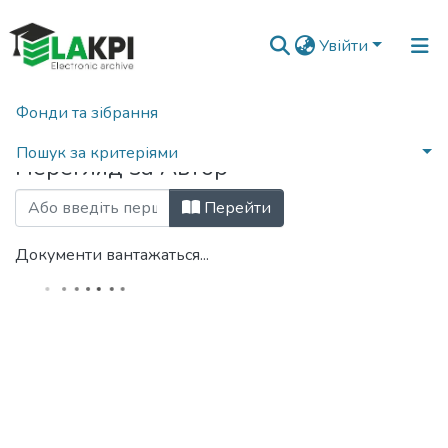
Увійти
Фонди та зібрання
Головна
Переглянути за автором
Пошук за критеріями
Перегляд за Автор
Перейти
Документи вантажаться...