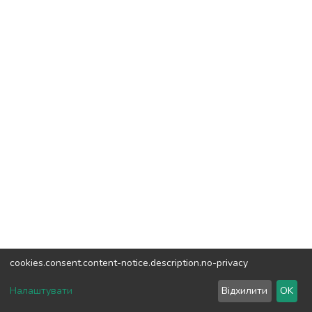
cookies.consent.content-notice.description.no-privacy
DSpace software
copyright © 2002-2026
LYRASIS
Налаштувати
Відхилити
OK
Налаштування куків