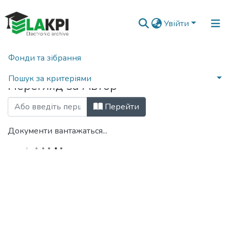
Увійти
Фонди та зібрання
Головна
Переглянути за автором
Пошук за критеріями
Перегляд за Автор
Перейти
Документи вантажаться...