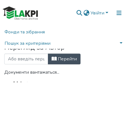
Увійти
Фонди та зібрання
Головна
Переглянути за автором
Пошук за критеріями
Перегляд за Автор
Перейти
Документи вантажаться...