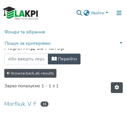
Увійти
Фонди та зібрання
Головна
Переглянути за автором
Пошук за критеріями
Перегляд за Автор
Перейти
browse.back.all-results
Зараз показуємо
1 - 1 з 1
Morfliuk, V. F.
15