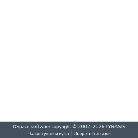
DSpace software
copyright © 2002-2026
LYRASIS
Налаштування куків
Зворотній зв'язок